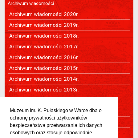
Archiwum wiadomości
Archiwum wiadomości 2020r.
Archiwum wiadomości 2019r.
Archiwum wiadomości 2018r.
Archiwum wiadomości 2017r.
Archiwum wiadomości 2016r
Archiwum wiadomości 2015r.
Archiwum wiadomości 2014r.
Archiwum wiadomości 2013r.
Archiwum wiadomości 2012r.
Muzeum im. K. Pułaskiego w Warce dba o
Archiwum wiadomości 2011r.
ochronę prywatności użytkowników i
Archiwum wiadomości 2010r.
bezpieczeństwa przetwarzania ich danych
Archiwum wiadomości 2009r.
osobowych oraz stosuje odpowiednie