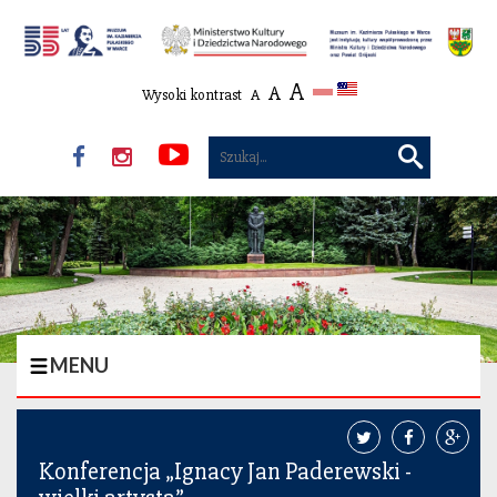
Przejdź do treści
A
A
Wysoki kontrast
A
Muzeum
Muzeum
Muzeum
wyszuka
Pułaski
Pułaski
Pułaski
Facebook
Instagram
Instagram
MENU
Konferencja „Ignacy Jan Paderewski -