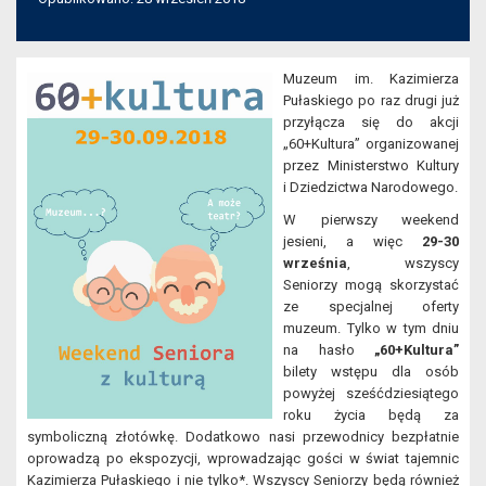
Muzeum im. Kazimierza
Pułaskiego po raz drugi już
przyłącza się do akcji
„60+Kultura” organizowanej
przez Ministerstwo Kultury
i Dziedzictwa Narodowego.
W pierwszy weekend
jesieni, a więc
29-30
września
, wszyscy
Seniorzy mogą skorzystać
ze specjalnej oferty
muzeum. Tylko w tym dniu
na hasło
„60+Kultura”
bilety wstępu dla osób
powyżej sześćdziesiątego
roku życia będą za
symboliczną złotówkę. Dodatkowo nasi przewodnicy bezpłatnie
oprowadzą po ekspozycji, wprowadzając gości w świat tajemnic
Kazimierza Pułaskiego i nie tylko*. Wszyscy Seniorzy będą również