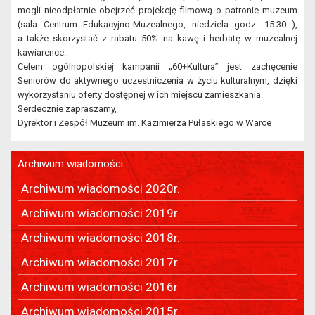
mogli nieodpłatnie obejrzeć projekcję filmową o patronie muzeum
(sala Centrum Edukacyjno-Muzealnego, niedziela godz. 15.30 ),
a także skorzystać z rabatu 50% na kawę i herbatę w muzealnej
kawiarence.
Celem ogólnopolskiej kampanii „60+Kultura” jest zachęcenie
Seniorów do aktywnego uczestniczenia w życiu kulturalnym, dzięki
wykorzystaniu oferty dostępnej w ich miejscu zamieszkania.
Serdecznie zapraszamy,
Dyrektor i Zespół Muzeum im. Kazimierza Pułaskiego w Warce
Archiwum wiadomości
Archiwum wiadomości 2020r.
Archiwum wiadomości 2019r.
Archiwum wiadomości 2018r.
Archiwum wiadomości 2017r.
Archiwum wiadomości 2016r
Archiwum wiadomości 2015r.