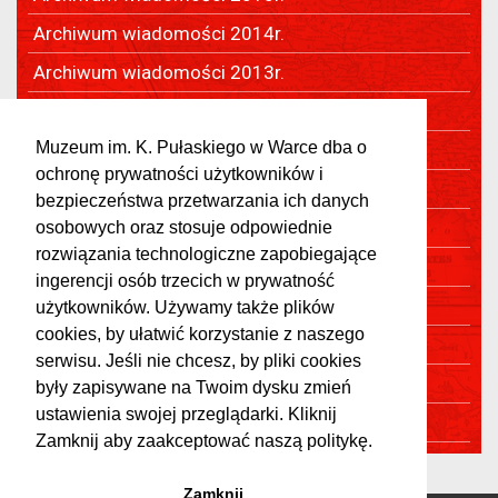
Archiwum wiadomości 2014r.
Archiwum wiadomości 2013r.
Archiwum wiadomości 2012r.
Muzeum im. K. Pułaskiego w Warce dba o
Archiwum wiadomości 2011r.
ochronę prywatności użytkowników i
Archiwum wiadomości 2010r.
bezpieczeństwa przetwarzania ich danych
Archiwum wiadomości 2009r.
osobowych oraz stosuje odpowiednie
rozwiązania technologiczne zapobiegające
Archiwum wiadomości 2008r.
ingerencji osób trzecich w prywatność
Archiwum wiadomości 2007r.
użytkowników. Używamy także plików
cookies, by ułatwić korzystanie z naszego
Archiwum wiadomości 2006r.
serwisu. Jeśli nie chcesz, by pliki cookies
Archiwum wiadomości 2005r.
były zapisywane na Twoim dysku zmień
ustawienia swojej przeglądarki. Kliknij
Archiwum wiadomości 2004r.
Zamknij aby zaakceptować naszą politykę.
Zamknij