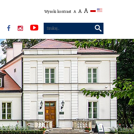
A
A
Wysoki kontrast
A
Muzeum
Muzeum
Muzeum
wyszukaj
Pułaski
Pułaski
Pułaski
Facebook
Instagram
Instagram