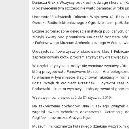
Dariusza Gizki). Wszyscy podkreślili odwagę i heroizm K
O poświęceniu tym szczególnie warto pamiętać w roku jub
Uroczystość uświetnili: Orkiestra Wojskowa 42. Bazy 
Ośrodka Radioelektronicznego z Ogrodzienic im. ppłk J
Licznie zgromadzone delegacje instytucji publicznych, or
złożyły kwiaty pod pomnikiem. Na cześć bohatera odda
z Państwowego Muzeum Archeologicznego w Warszawie
Uroczystości towarzyszyło ślubowanie klas I Publicz
zaprezentowały krótki program artystyczny oraz wręczył
W części artystycznej odbył się wernisaż wystawy „Oto d
którą przygotowało Państwowe Muzeum Archeologiczne 
to właśnie w tym mieście stacjonowali rakietnicy – for
udział wzięli dr Wojciech Brzeziński – dyrektor PMA 
Borkowski – kurator wystawy – który oprowadził gości 
Wystawę można zwiedzać do 31 stycznia 2019 r.
Na zakończenie obchodów Dnia Pułaskiego Związek Ko
wręczył swoim członkom odznaczenia. Ceremonię dek
Cegliński oraz prezes Grażyna Kijuc.
Muzeum im. Kazimierza Pułaskiego dziękuję wszystkim 