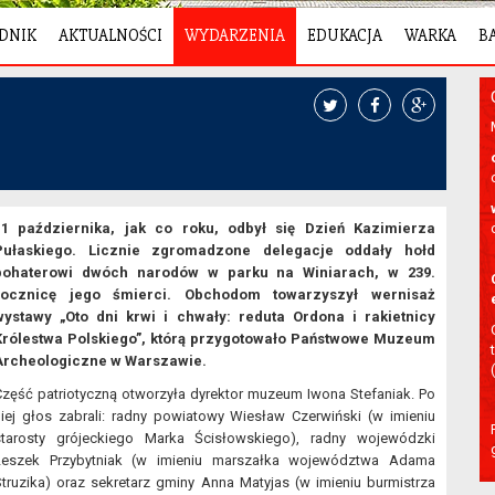
DNIK
AKTUALNOŚCI
WYDARZENIA
EDUKACJA
WARKA
B
11 października, jak co roku, odbył się Dzień Kazimierza
Pułaskiego. Licznie zgromadzone delegacje oddały hołd
bohaterowi dwóch narodów w parku na Winiarach, w 239.
rocznicę jego śmierci. Obchodom towarzyszył wernisaż
wystawy „Oto dni krwi i chwały: reduta Ordona i rakietnicy
Królestwa Polskiego”, którą przygotowało Państwowe Muzeum
Archeologiczne w Warszawie.
Część patriotyczną otworzyła dyrektor muzeum Iwona Stefaniak. Po
niej głos zabrali: radny powiatowy Wiesław Czerwiński (w imieniu
starosty grójeckiego Marka Ścisłowskiego), radny wojewódzki
Leszek Przybytniak (w imieniu marszałka województwa Adama
Struzika) oraz sekretarz gminy Anna Matyjas (w imieniu burmistrza