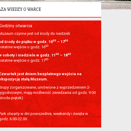
AZA WIEDZY O WARCE
Godziny otwarcia
Muzeum czynne jest od środy do niedzieli:
00
00
od środy do piątku w godz. 10
–
17
00
ostatnie wejście o godz. 16
00
00
w soboty i niedziele w godz. 11
– 18
00
ostatnie wejście o godz. 17
Czwartek jest dniem bezpłatnego wejścia na
ekspozycję stałą Muzeum.
Grupy zorganizowane, umówione z wyprzedzeniem 2-
tygodniowym, mają możliwość zwiedzania od godz. 9:00.
(środa-piątek)
Park otwarty w dni powszednie, weekendy i święta w
godz. 6.00-22.00.