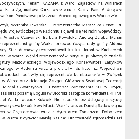
Spożywczych, Piekarni KAZANA z Warki, Zajazdowi na Winiarach
, Panu Zygmuntowi Chrzanowskiemu z Kaliny, Panu Andrzejowi
racownikom Państwowego Muzeum Archeologicznego w Warszawie.
zczyk, Weronika Piwarska – reprezentantka Marszałka Senatu RP
zędu Wojewódzkiego w Radomiu. Pojawili się też radni wojewódzcy:
i: Wiesław Czerwiński, Barbara Kowalska, Andrzej Zaręba, Marian
raz reprezentanci gminy Warka: przewodnicząca rady gminy Aldona
jscy. Stan duchowny reprezentowali ks. ks. Jarosław Kucharczyk
rznej w Warce. Wśród reprezentantów instytucji publicznych znaleźli
legatury Mazowieckiego Wojewódzkiego Konserwatora Zabytków
ycznego w Radomiu wraz z prof. UTH, dr. hab. inż. Wojciechem
bchodach pojawiły się reprezentacje kombatanckie – Związek
o w Warce oraz delegacja Zarządu Głównego Światowej Federacji
sp. Michał Skwarczyński – I zastępca komendanta KPP w Grójcu,
aś straż pożarną Bogusław Sikorski zastępca komendanta KP PSP
 Warki Tadeusz Kulawik. Nie zabrakło też delegacji instytucji
Towarzystwa Miłośników Miasta Warki z prezes Danutą Sadowską na
cznych w Częstochowie wraz z dyrektorem Tomaszem Doboszem
w Warce z dyrektor Marylą Szajner. Uroczystość zgromadziła też