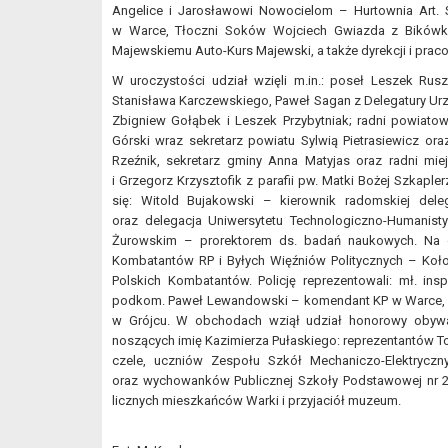
Angelice i Jarosławowi Nowocielom – Hurtownia Art. 
w Warce, Tłoczni Soków Wojciech Gwiazda z Bikówka
Majewskiemu Auto-Kurs Majewski, a także dyrekcji i p
W uroczystości udział wzięli m.in.: poseł Leszek Rus
Stanisława Karczewskiego, Paweł Sagan z Delegatury Ur
Zbigniew Gołąbek i Leszek Przybytniak; radni powiatow
Górski wraz sekretarz powiatu Sylwią Pietrasiewicz o
Rzeźnik, sekretarz gminy Anna Matyjas oraz radni mie
i Grzegorz Krzysztofik z parafii pw. Matki Bożej Szkaple
się: Witold Bujakowski – kierownik radomskiej de
oraz delegacja Uniwersytetu Technologiczno-Humanist
Żurowskim – prorektorem ds. badań naukowych. Na o
Kombatantów RP i Byłych Więźniów Politycznych – Koł
Polskich Kombatantów. Policję reprezentowali: mł. in
podkom. Paweł Lewandowski – komendant KP w Warce, z
w Grójcu. W obchodach wziął udział honorowy obywatel
noszących imię Kazimierza Pułaskiego: reprezentantów 
czele, uczniów Zespołu Szkół Mechaniczo-Elektry
oraz wychowanków Publicznej Szkoły Podstawowej nr 2 
licznych mieszkańców Warki i przyjaciół muzeum.